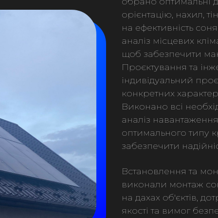
обрано оптимальні ді
орієнтацію, нахил, т
на ефективність сон
аналіз місцевих клім
щоб забезпечити мак
Проєктування та інж
індивідуальний проє
конкретних характер
Виконано всі необхі
аналіз навантаження 
оптимального типу к
забезпечити надійніст
Встановлення та мон
виконали монтаж со
на дахах об'єктів, д
якості та вимог без