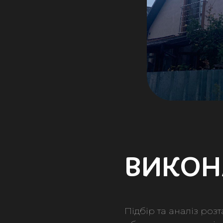
ВИКОН
Підбір та аналіз ро