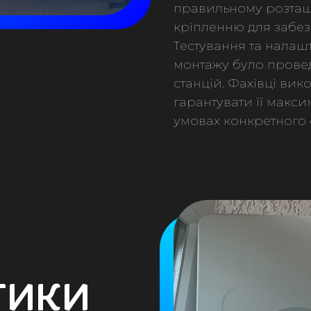
правильному розташ
кріпленню для забез
Тестування та налаш
монтажу було прове
станцій. Фахівці ви
гарантувати її макси
умовах конкретного о
ТИКИ