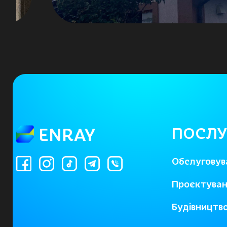
ПОСЛУ
ENRAY
Обслуговув
Проєктува
Будівництв