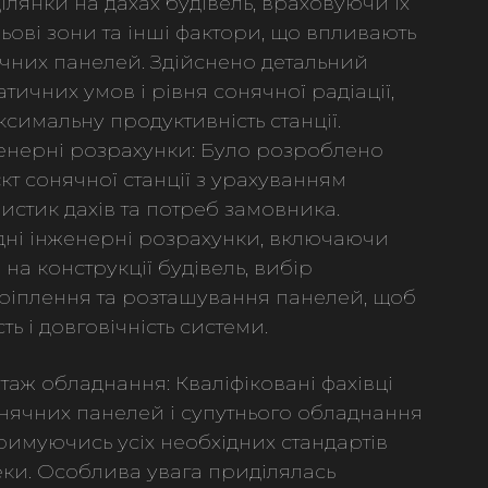
лянки на дахах будівель, враховуючи їх
іньові зони та інші фактори, що впливають
ячних панелей. Здійснено детальний
атичних умов і рівня сонячної радіації,
симальну продуктивність станції.
енерні розрахунки: Було розроблено
кт сонячної станції з урахуванням
истик дахів та потреб замовника.
дні інженерні розрахунки, включаючи
на конструкції будівель, вибір
ріплення та розташування панелей, щоб
ь і довговічність системи.
таж обладнання: Кваліфіковані фахівці
нячних панелей і супутнього обладнання
отримуючись усіх необхідних стандартів
пеки. Особлива увага приділялась