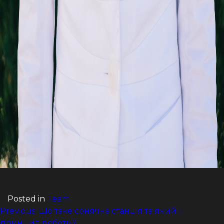
Posted in
Team
НАВІГАЦІЯ
Previous:
Що таке сонячна станція та який її
принцип роботи?